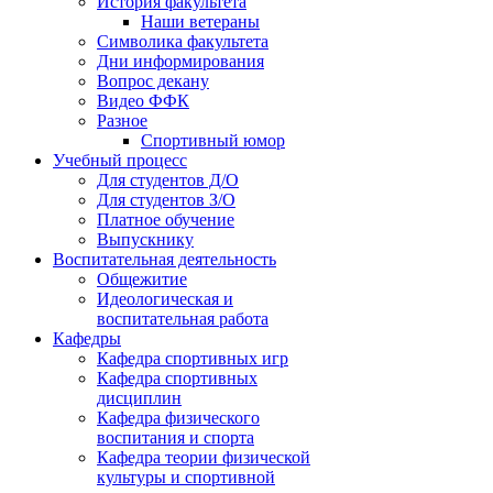
История факультета
Наши ветераны
Символика факультета
Дни информирования
Вопрос декану
Видео ФФК
Разное
Спортивный юмор
Учебный процесс
Для студентов Д/О
Для студентов З/О
Платное обучение
Выпускнику
Воспитательная деятельность
Общежитие
Идеологическая и
воспитательная работа
Кафедры
Кафедра спортивных игр
Кафедра спортивных
дисциплин
Кафедра физического
воспитания и спорта
Кафедра теории физической
культуры и спортивной